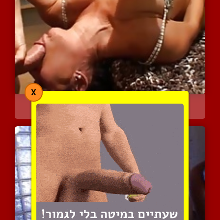
X
צובט לאשתו את הפטמות ומכ...
5051 צפיות
|
1 המלצות