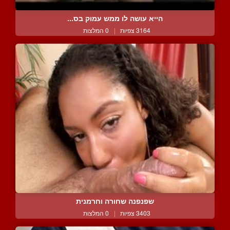
הייא עושה לו ממש עמוק בס...
3164 צפיות
|
0 המלצות
שפנפנה שחורה וחרמנית
3403 צפיות
|
0 המלצות