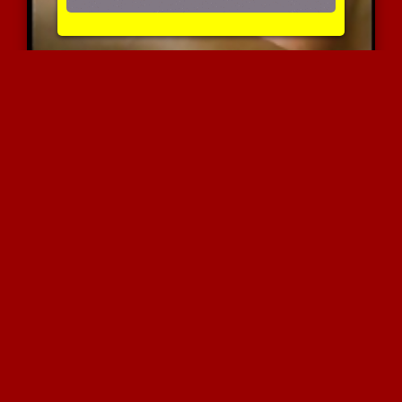
מבוגרת טועמת זין שחור
3668 צפיות
|
0 המלצות