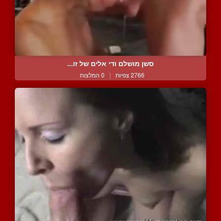
סשן מושלם ודי אלים של זו...
2766 צפיות
|
0 המלצות