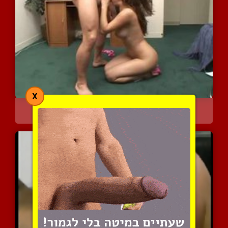
X
קרינה מתענגת על בולבול
3441 צפיות
|
0 המלצות