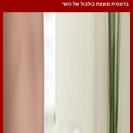
ברונטית מוצצת בולבול של כושי