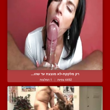
רק מלקקת-לא מוצצת עד שהו...
4492 צפיות
|
1 המלצות