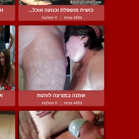
כושית מושפלת וכנועה אוכל...
זה
4664 צפיות
|
0 המלצות
שמנה במציצה לוהטת
אח
4653 צפיות
|
0 המלצות