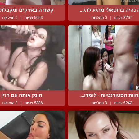
 נהיה ברוטאלי מרגע לרג...
קשורה באזיקים ומקבלת זי
3767 צפיות
|
0 המלצות
5093 צפיות
|
0 המלצות
וות הסטודנטיות - לומדו...
חונק אותה עם הזין
6242 צפיות
|
3 המלצות
5886 צפיות
|
0 המלצות