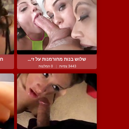
שלוש בנות מחורמנות על זי...
חר
3443 צפיות
|
0 המלצות