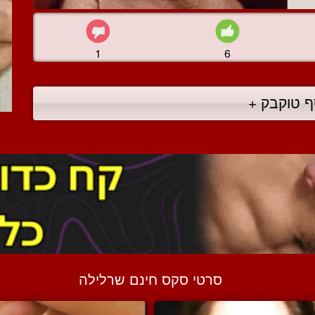
1
6
ף טוקבק +
סרטי סקס חינם שרלילה