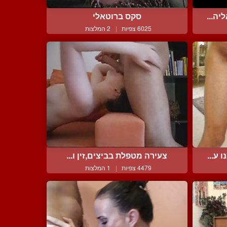
ה...
סקס ברוטאלי
6025 צפיות
|
2 המלצות
ע...
צעירה מטפלת בביצים,זין ו...
4479 צפיות
|
1 המלצות