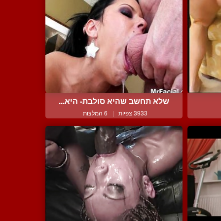
שלא תחשב שהיא סולבת- היא...
3933 צפיות
|
6 המלצות