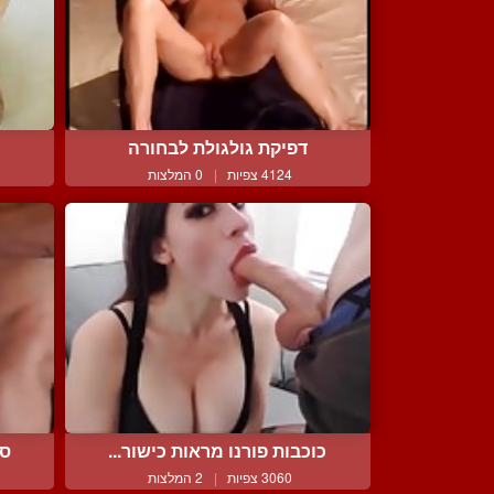
דפיקת גולגולת לבחורה
4124 צפיות
|
0 המלצות
כוכבות פורנו מראות כישור...
סש
3060 צפיות
|
2 המלצות