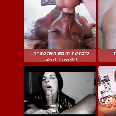
כלבה שחורה משומשת כחור א...
4047 צפיות
|
1 המלצות