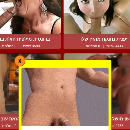
יפנית נחנקת מהזין שלו
ברונטית מילפית חולת בול
4414 צפיות
|
0 המלצות
3593 צפיות
|
0 המלצות
X
ן מושלם ודי אלים של זו...
על האסיאתית הזאת עובר י
2766 צפיות
|
0 המלצות
4081 צפיות
|
0 המלצות