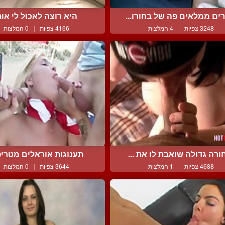
ים ממלאים פה של בחורו...
היא רוצה לאכול לי אות
3248 צפיות
|
4 המלצות
4166 צפיות
|
0 המלצות
ורה גדולה שואבת לו את ...
תענוגות אוראלים מטרי
4688 צפיות
|
1 המלצות
3644 צפיות
|
0 המלצות