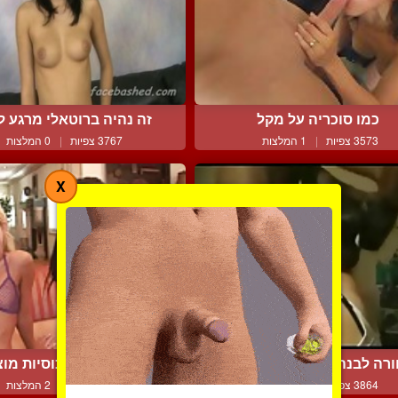
כמו סוכריה על מקל
זה נהיה ברוטאלי מרגע לר
3573 צפיות
|
1 המלצות
3767 צפיות
|
0 המלצות
X
רה לבנה שיודעת את העב...
שתי שרמוטות כוסיות מוצצ
3864 צפיות
|
4 המלצות
4873 צפיות
|
2 המלצות