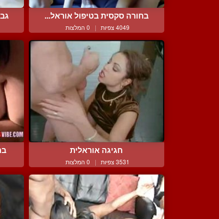
בחורה סקסית בטיפול אוראל...
גבר
4049 צפיות
|
0 המלצות
חגיגה אוראלית
בח
3531 צפיות
|
0 המלצות