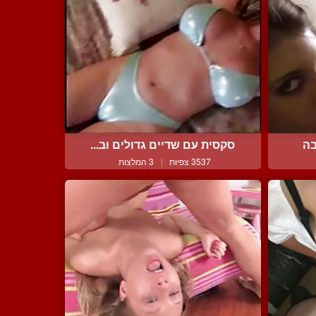
בה
סקסית עם שדיים גדולים וב...
3537 צפיות
|
3 המלצות