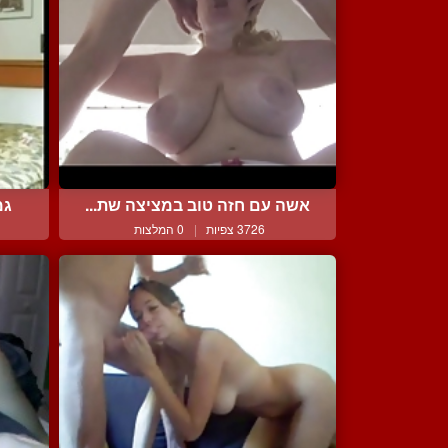
אשה עם חזה טוב במציצה שת...
גמ
3726 צפיות
|
0 המלצות