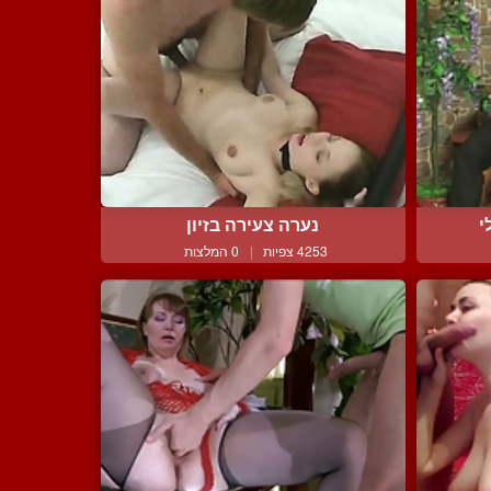
י
נערה צעירה בזיון
4253 צפיות
|
0 המלצות