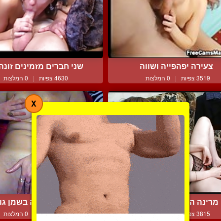
צעירה יפהפייה ושווה
שני חברים מזמינים זונה ל
3519 צפיות
|
0 המלצות
4630 צפיות
|
0 המלצות
X
מרינה החרמנית מאוננת
כוסית מרוחה בשמן גו
3815 צפיות
|
1 המלצות
3524 צפיות
|
0 המלצות