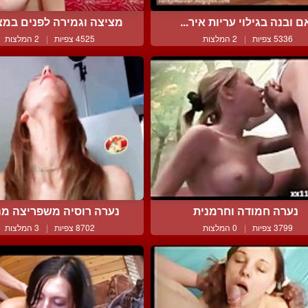
ם ובנה בגילוי עריות איר...
מציצה וגמירה לפנים במצל
5336 צפיות
|
2 המלצות
4525 צפיות
|
2 המלצות
נערה חמודה וחרמנית
נערה רוסיה משפריצה מה
3799 צפיות
|
0 המלצות
8702 צפיות
|
3 המלצות