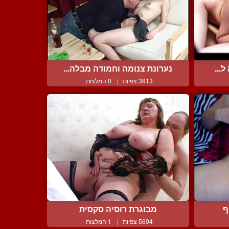
...
נערונת צנומה וחמודה מבלה...
3913 צפיות
|
0 המלצות
ף
מבוגרת רוסיה סקסית
5694 צפיות
|
1 המלצות