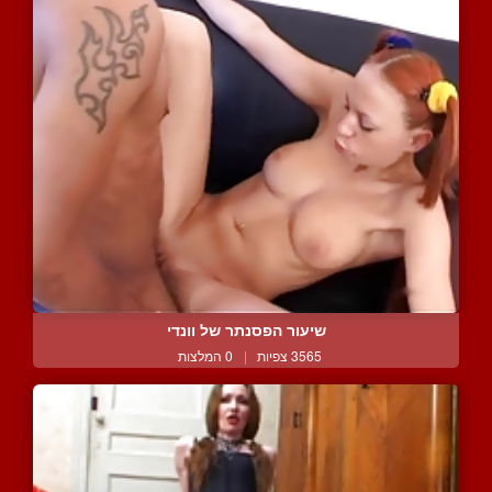
שיעור הפסנתר של וונדי
3565 צפיות
|
0 המלצות