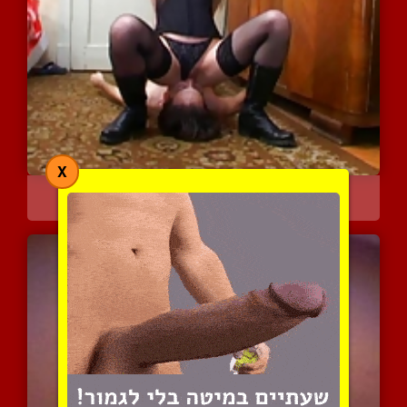
X
לקק לי את הכוס
4643 צפיות
|
0 המלצות