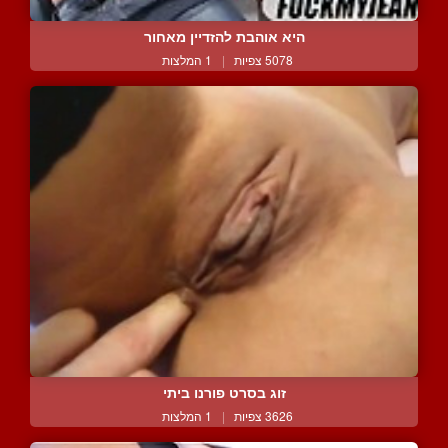
היא אוהבת להזדיין מאחור
5078 צפיות
|
1 המלצות
זוג בסרט פורנו ביתי
3626 צפיות
|
1 המלצות