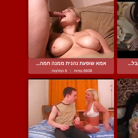
ל...
אמא שופעת נהנית ממנה חמה...
6608 צפיות
|
6 המלצות