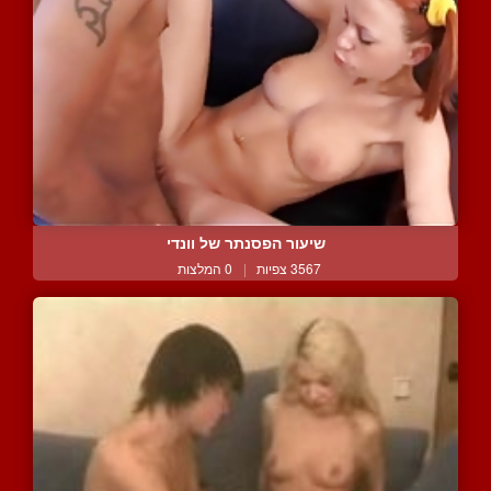
שיעור הפסנתר של וונדי
3567 צפיות
|
0 המלצות