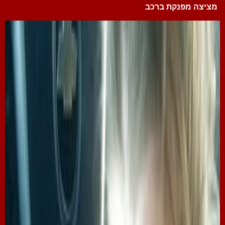
מציצה מפנקת ברכב