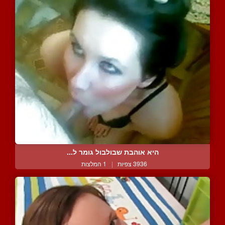
היא אוהבת שבולבול גומר ל...
3936 צפיות
|
1 המלצות