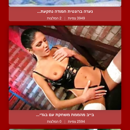
נערה ברונטית חמודה נתקעת...
3949 צפיות
|
2 המלצות
בייב מהממת משחקת עם בגדי...
2594 צפיות
|
0 המלצות