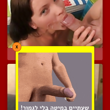
X
מין אנאלי משולב עם גמירה...
4984 צפיות
|
1 המלצות