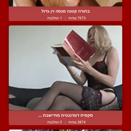
בחורה קטנה מנסה זין גדול
7673 צפיות
|
1 המלצות
סקסית דומיננטית מתיישבת ...
3874 צפיות
|
0 המלצות