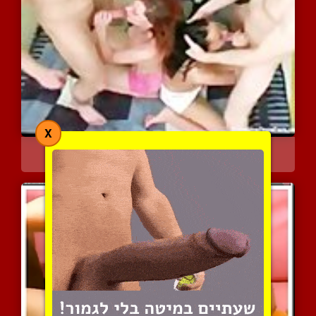
X
מין קבוצתי
3981 צפיות
|
1 המלצות