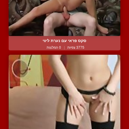
סקס פראי עם נערת ליווי
3775 צפיות
|
0 המלצות