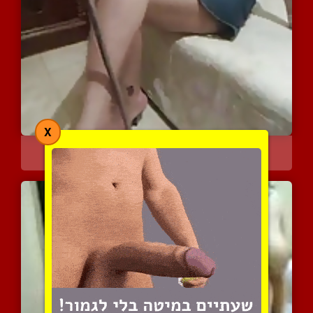
X
מלכת סאדו ערביה בפעולה
5697 צפיות
|
3 המלצות