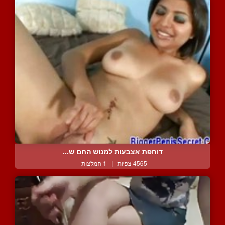
דוחפת אצבעות למנוש החם ש...
4565 צפיות
|
1 המלצות