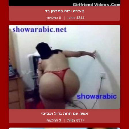
צעירה ורזה במבחן בד
4344 צפיות
|
0 המלצות
אשה עם תחת גדול ועסיסי
8317 צפיות
|
3 המלצות