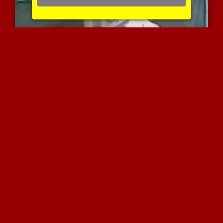
אמא ערבייה ובחור צעיר
6455 צפיות
|
2 המלצות