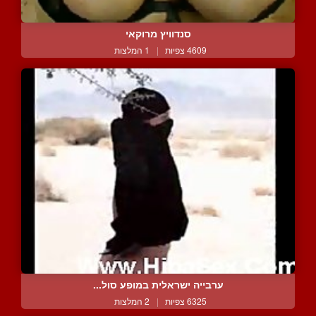
סנדוויץ מרוקאי
4609 צפיות
|
1 המלצות
ערבייה ישראלית במופע סול...
6325 צפיות
|
2 המלצות