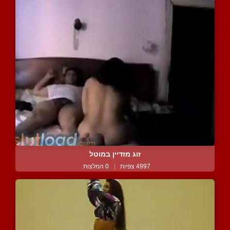
זוג מזדיין במוטל
4997 צפיות
|
0 המלצות