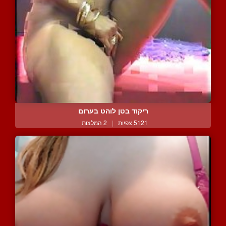
ריקוד בטן לוהט בערום
5121 צפיות
|
2 המלצות