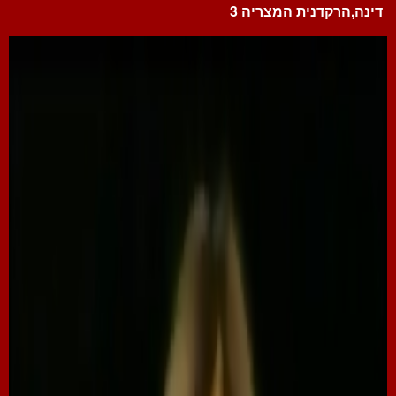
דינה,הרקדנית המצריה 3