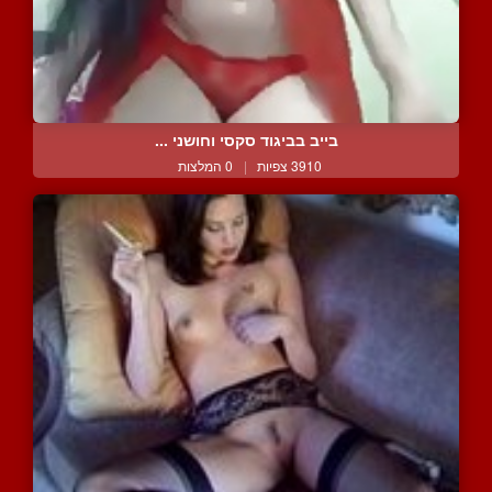
בייב בביגוד סקסי וחושני ...
3910 צפיות
|
0 המלצות