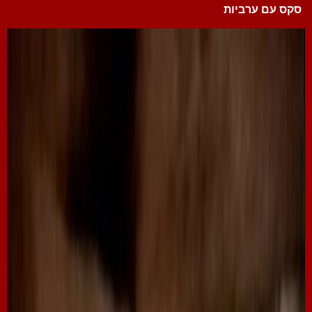
סקס עם ערביות