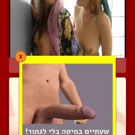
X
משבר ישראלי-פלסטיני
11679 צפיות
|
6 המלצות