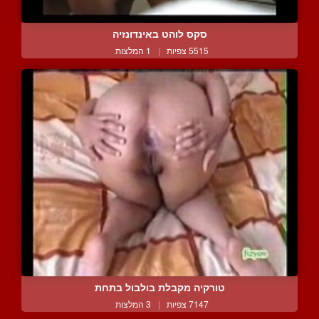
סקס לוהט באינדונזיה
5515 צפיות
|
1 המלצות
טורקיה מקבלת בולבול בתחת
7147 צפיות
|
3 המלצות