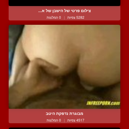
צילום פרטי של הישבן של א...
5282 צפיות
|
0 המלצות
מבוגרת נדפקת היטב
4517 צפיות
|
0 המלצות