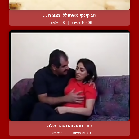
זוג קינקי משתולל ומנציח ...
10406 צפיות
|
8 המלצות
הודי חמה והמאהב שלה
5070 צפיות
|
3 המלצות