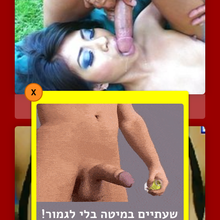
X
בחורות חולות זרע
5103 צפיות
|
1 המלצות