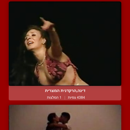
דינה,הרקדנית המצרית
4384 צפיות
|
1 המלצות