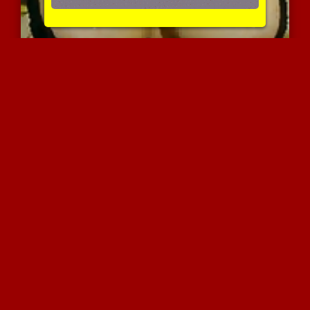
סנדוויץ מרוקאי
4626 צפיות
|
1 המלצות