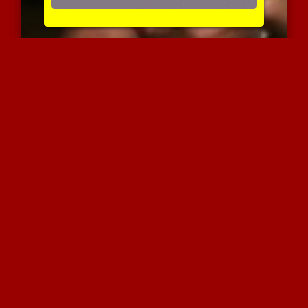
זוג טורקי באנאלי וגמירה ...
4592 צפיות
|
2 המלצות