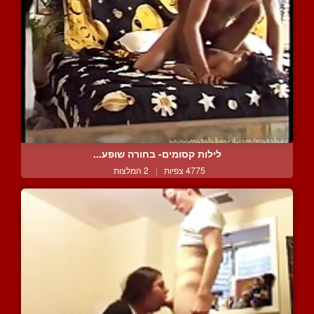
לילות קסומים- בחורה שופע...
4775 צפיות
|
2 המלצות