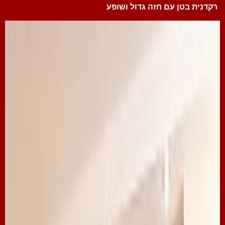
רקדנית בטן עם חזה גדול ושופע