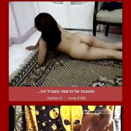
מאוננת על הרצפה בשביל הח...
5163 צפיות
|
0 המלצות