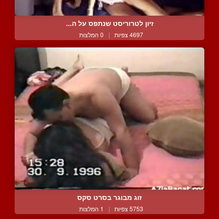
זיון לטרוריסט שנתפס על ה...
4697 צפיות
|
0 המלצות
זוג מבוגר בסרט סקס
5753 צפיות
|
1 המלצות