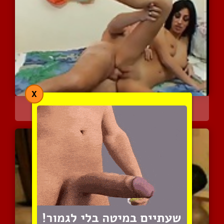
X
בחורה רזה מזדינ כמו שרמו...
8133 צפיות
|
4 המלצות