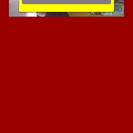
בחור דופק ערבייה חמה
6948 צפיות
|
4 המלצות