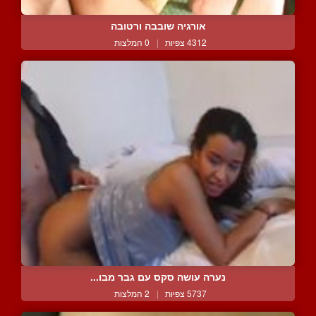
אורגיה שובבה ורטובה
4312 צפיות
|
0 המלצות
נערה עושה סקס עם גבר מבו...
5737 צפיות
|
2 המלצות