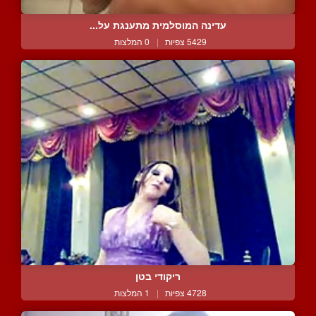
עדינה המוסלמית מתענגת על...
5429 צפיות
|
0 המלצות
ריקודי בטן
4728 צפיות
|
1 המלצות