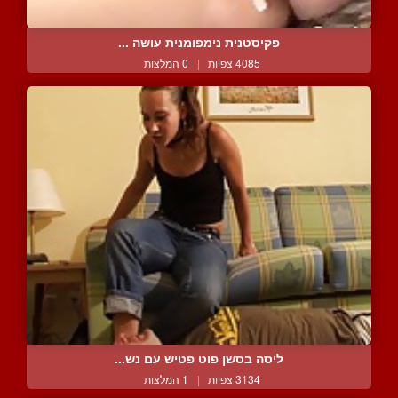
פקיסטנית נימפומנית עושה ...
4085 צפיות
|
0 המלצות
ליסה בסשן פוט פטיש עם נש...
3134 צפיות
|
1 המלצות