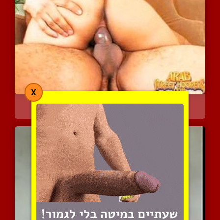
X
זונה ערבייה
7088 צפיות
|
2 המלצות