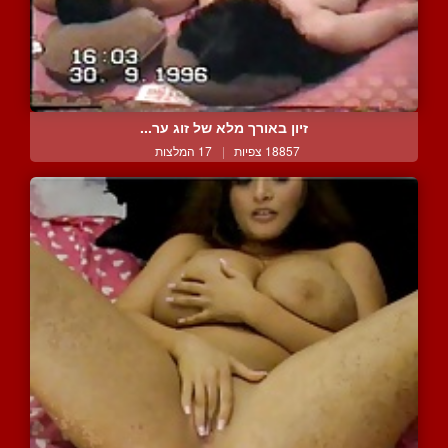
זיון באורך מלא של זוג ער...
18857 צפיות
|
17 המלצות