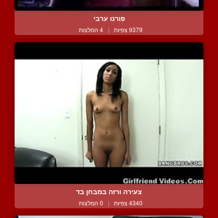
פורנו ערבי
9379 צפיות
|
4 המלצות
צעירה ורזה במבחן בד
4340 צפיות
|
0 המלצות