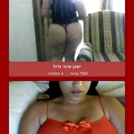
ישבן ערבי גדול
7566 צפיות
|
4 המלצות