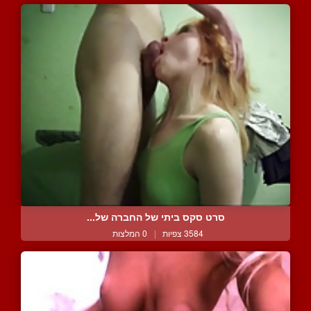
סרט סקס ביתי של החברה של...
3584 צפיות
|
0 המלצות