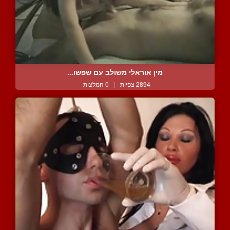
מין אוראלי משולב עם שפשו...
2894 צפיות
|
0 המלצות