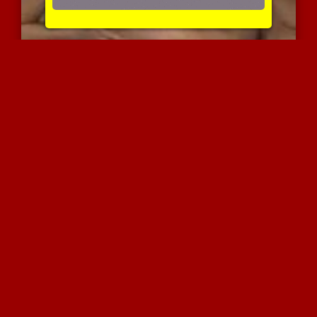
רוסיה חמה נדפקת היטב במי...
4372 צפיות
|
2 המלצות