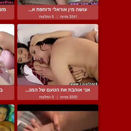
עושה מין אוראלי ודוחפת א...
משמ
3241 צפיות
|
5 המלצות
אני אוהבת את הטעם של המנ...
בל
3202 צפיות
|
3 המלצות