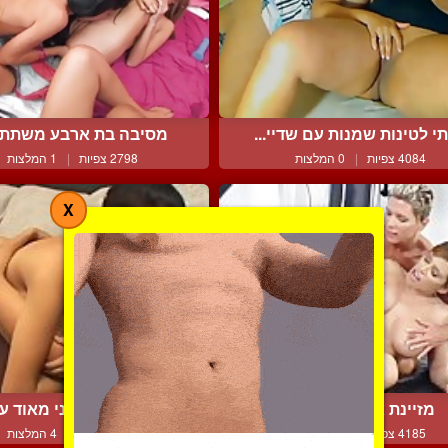
י לטינות שמנות עם שדיי...
מסיבה בת ארבע משתתפ
4084 צפיות
|
0 המלצות
2798 צפיות
|
1 המלצות
X
מזיינת אותה עם דילדו
סרט פורנו חושני מאוד עם 
4185 צפיות
|
0 המלצות
6847 צפיות
|
4 המלצות