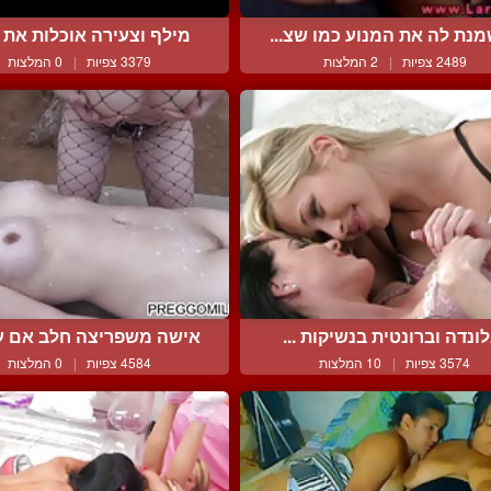
נת לה את המנוע כמו שצ...
מילף וצעירה אוכלות את ה
2489 צפיות
|
2 המלצות
3379 צפיות
|
0 המלצות
ונדה וברונטית בנשיקות ...
אישה משפריצה חלב אם על
3574 צפיות
|
10 המלצות
4584 צפיות
|
0 המלצות