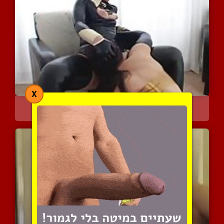
X
משחקים קינקיים בין אשה ו...
3671 צפיות
|
0 המלצות