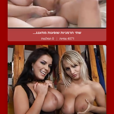
שתי חרמניות שופעות מתענג...
4071 צפיות
|
0 המלצות