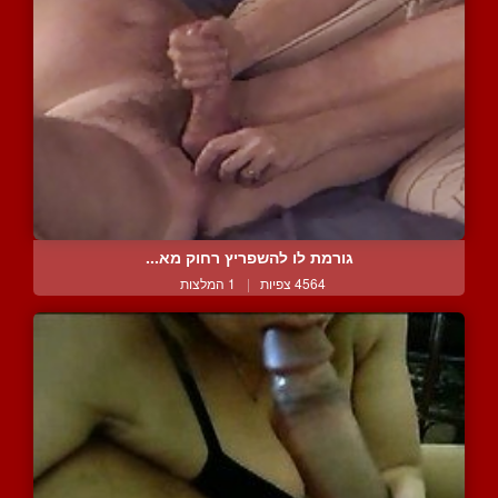
גורמת לו להשפריץ רחוק מא...
4564 צפיות
|
1 המלצות