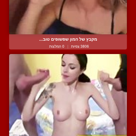
מקבץ של המון שפשופים טוב...
3806 צפיות
|
0 המלצות