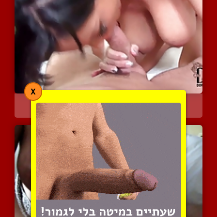
X
שפשוף חלקלק ומעורר חושים
3907 צפיות
|
0 המלצות