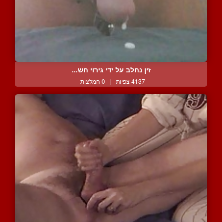
זין נחלב על ידי גירוי חש...
4137 צפיות
|
0 המלצות