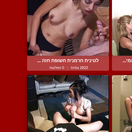
י...
לטינית חרמנית חשופת חזה ...
2822 צפיות
|
0 המלצות