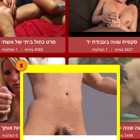
סקסית שווה בעבודת יד
סרט כחול ביתי של אשתי מ
3427 צפיות
|
1 המלצות
4082 צפיות
|
1 המלצות
X
 שווה עובדת במרץ עד ה...
תן לי להרפות אותך
3496 צפיות
|
0 המלצות
3995 צפיות
|
0 המלצות