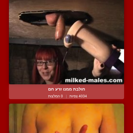
חולבת ממנו זרע חם
4034 צפיות
|
0 המלצות