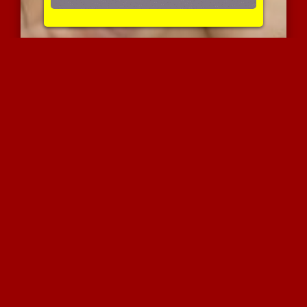
ברונטית במציצה ופינוק טו...
3428 צפיות
|
1 המלצות