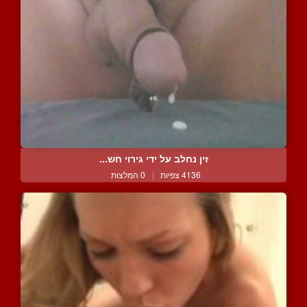
זין נחלב על ידי גירוי חש...
4136 צפיות
|
0 המלצות