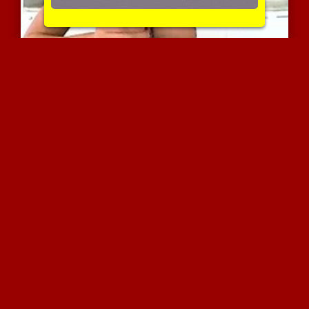
ברונטית פצצתית במציצת זי...
4425 צפיות
|
0 המלצות