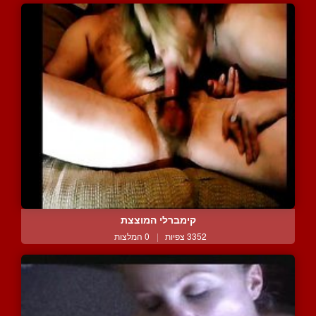
קימברלי המוצצת
3352 צפיות
|
0 המלצות