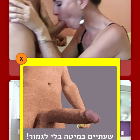
X
מציצת השנה
4175 צפיות
|
0 המלצות