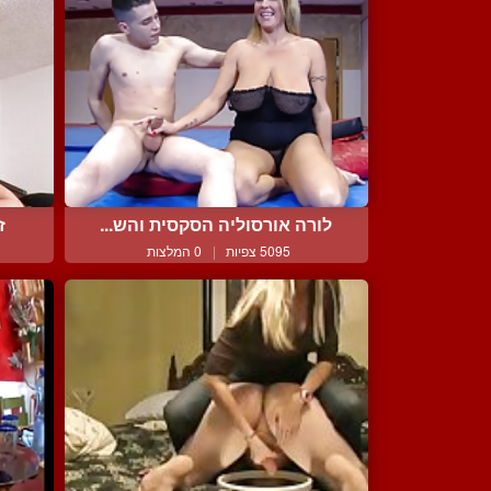
לורה אורסוליה הסקסית והש...
ז
5095 צפיות
|
0 המלצות