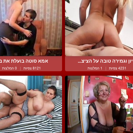
יון וגמירה טובה על הציצ...
אמא סוטה בועלת את ב
4231 צפיות
|
1 המלצות
8121 צפיות
|
0 המלצות