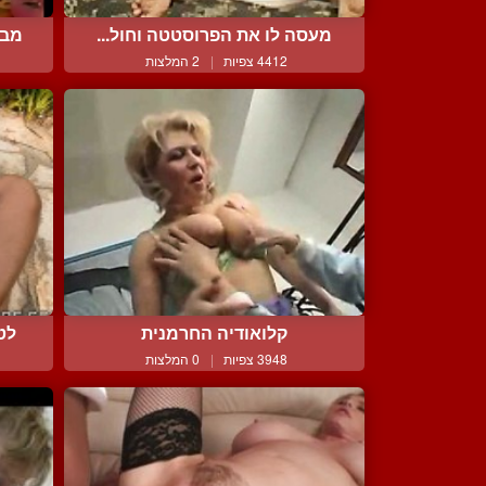
מעסה לו את הפרוסטטה וחול...
מבו
4412 צפיות
|
2 המלצות
קלואודיה החרמנית
לט
3948 צפיות
|
0 המלצות