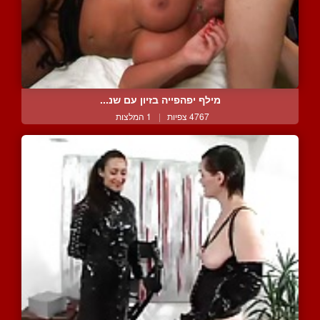
מילף יפהפייה בזיון עם שנ...
4767 צפיות
|
1 המלצות