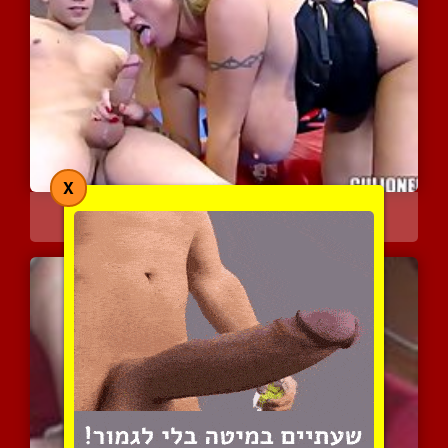
X
לורה המילפית השופעת בעבו...
4237 צפיות
|
1 המלצות