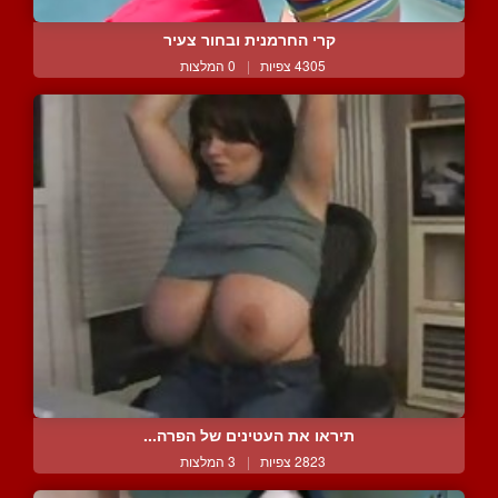
קרי החרמנית ובחור צעיר
4305 צפיות
|
0 המלצות
תיראו את העטינים של הפרה...
2823 צפיות
|
3 המלצות