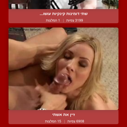
שתי דומינות קינקיות עושו...
3199 צפיות
|
1 המלצות
זיין את אשתי
6908 צפיות
|
15 המלצות