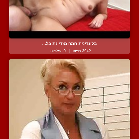
בלונדינית חמה מזדיינת בל...
3942 צפיות
|
0 המלצות