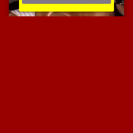
מילף עושה חדירה כפולה
4403 צפיות
|
0 המלצות