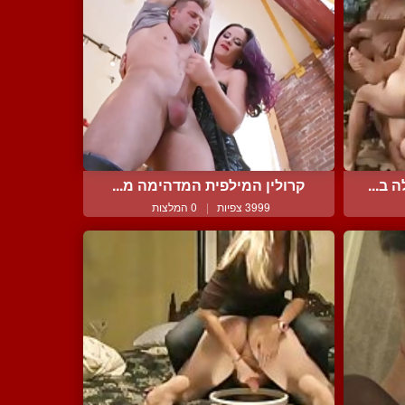
ב...
קרולין המילפית המדהימה מ...
3999 צפיות
|
0 המלצות