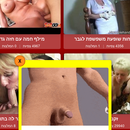
ות שופעת משפשפת לגבר
מילף חמה עם חזה גדו
4356 צפיות
|
1 המלצות
4967 צפיות
|
0 המלצות
X
זקנות וצעירים
בחור בן 25 גומר לה בתוך ...
29940 צפיות
|
8 המלצות
17349 צפיות
|
8 המלצות