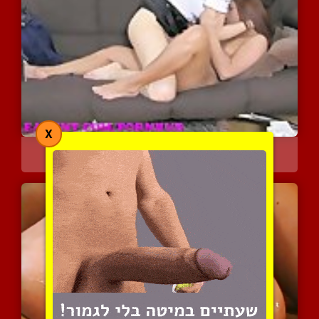
X
רטוב ולוהט בליהוק
3562 צפיות
|
0 המלצות