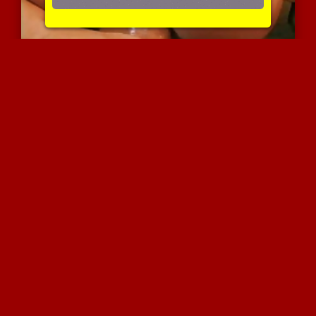
חתולה ברונטית אלוהית בפי...
4182 צפיות
|
1 המלצות