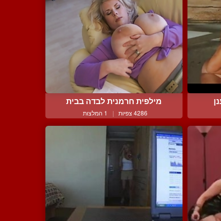
נן
מילפית חרמנית לבדה בבית
4286 צפיות
|
1 המלצות