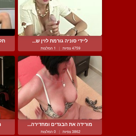
ליידי סוניה גורמת לזין ש...
תלמ
4759 צפיות
|
1 המלצות
מורידה את הבגדים ומחדירה...
מ
3862 צפיות
|
0 המלצות