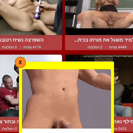
יד משגל את מורתו בכית...
השפרצה נשית רטובה
4449 צפיות
|
2 המלצות
4174 צפיות
|
0 המלצות
X
ילף נאה ונער בזיווג איר...
הולנדית מתוקה ובחור צ
5423 צפיות
|
2 המלצות
5260 צפיות
|
0 המלצות