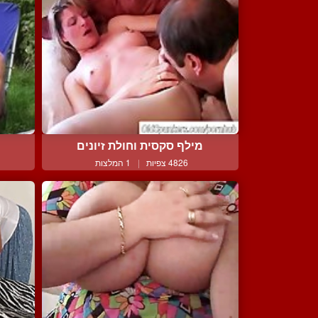
מילף סקסית וחולת זיונים
4826 צפיות
|
1 המלצות