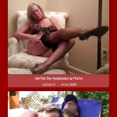
הרגליים המהממות של מליסה
3586 צפיות
|
0 המלצות