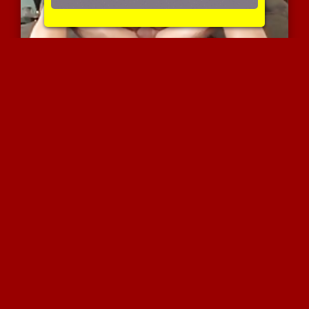
מילפית חמה בזייון מגרה
7600 צפיות
|
3 המלצות