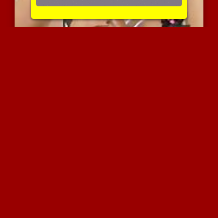
ניקי בנץ בסקס לסבי
4311 צפיות
|
0 המלצות