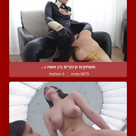
משחקים קינקיים בין אשה ו...
3673 צפיות
|
0 המלצות