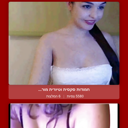
חמודות סקסית וטיזרית מור...
5580 צפיות
|
6 המלצות