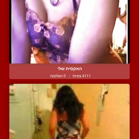
האקסית שלי
4111 צפיות
|
0 המלצות