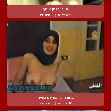
תן לי לפנק אותך
4818 צפיות
|
0 המלצות
בחורה ערומה עם כפייה
9560 צפיות
|
4 המלצות