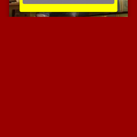
ליסה בסשן פוט פטיש עם נש...
3132 צפיות
|
1 המלצות