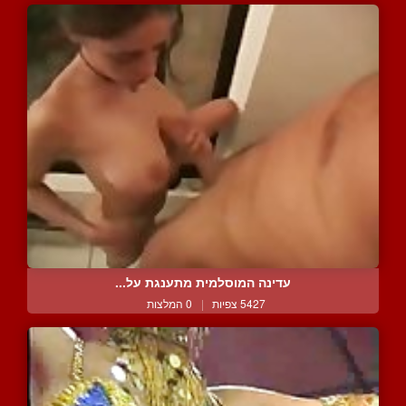
עדינה המוסלמית מתענגת על...
5427 צפיות
|
0 המלצות