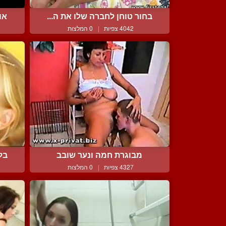
בחור טוחן לחברה שלו את ה...
או
4042 צפיות
|
0 המלצות
מבוגרת חמה ונער שובב
בל
4327 צפיות
|
0 המלצות