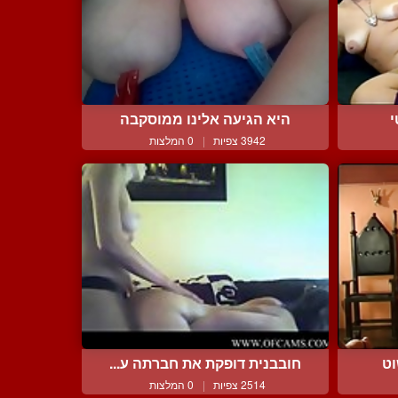
י
היא הגיעה אלינו ממוסקבה
3942 צפיות
|
0 המלצות
וט
חובבנית דופקת את חברתה ע...
2514 צפיות
|
0 המלצות