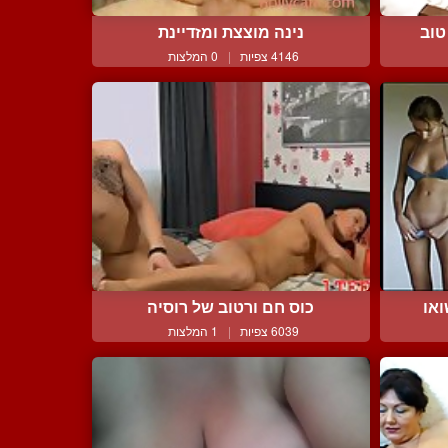
טוב
נינה מוצצת ומזדיינת
4146 צפיות
|
0 המלצות
או
כוס חם ורטוב של רוסיה
6039 צפיות
|
1 המלצות