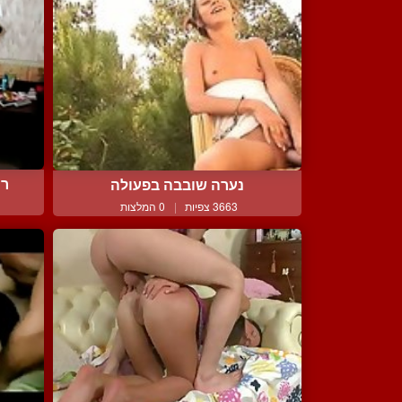
רו
נערה שובבה בפעולה
3663 צפיות
|
0 המלצות