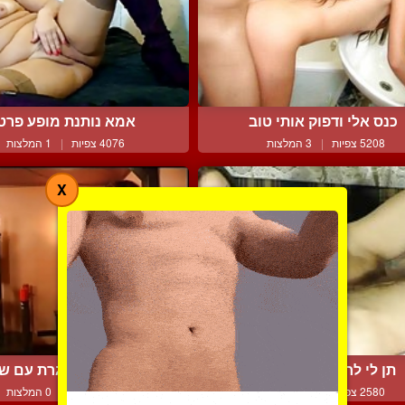
כנס אלי ודפוק אותי טוב
אמא נותנת מופע פרט
5208 צפיות
|
3 המלצות
4076 צפיות
|
1 המלצות
X
תן לי לחלוב לך את הזין
מיסטרס מבוגרת עם ש
2580 צפיות
|
0 המלצות
3714 צפיות
|
0 המלצות