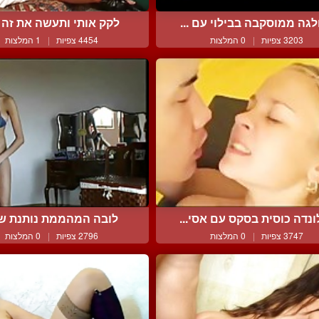
לגה ממוסקבה בבילוי עם ...
לקק אותי ותעשה את זה 
3203 צפיות
|
0 המלצות
4454 צפיות
|
1 המלצות
ונדה כוסית בסקס עם אסי...
לובה המהממת נותנת שו
3747 צפיות
|
0 המלצות
2796 צפיות
|
0 המלצות