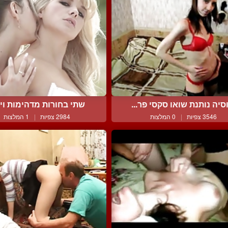
סיה נותנת שואו סקסי פר...
שתי בחורות מדהימות וי
3546 צפיות
|
0 המלצות
2984 צפיות
|
1 המלצות