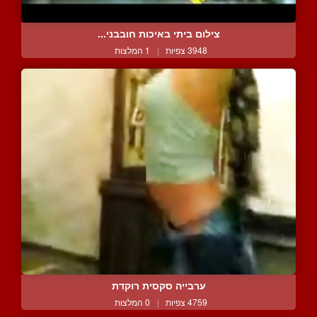
צילום ביתי באיכות חובבני...
3948 צפיות
|
1 המלצות
ערבייה סקסית רוקדת
4759 צפיות
|
0 המלצות