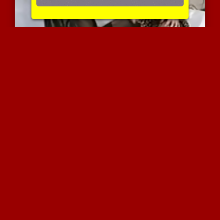
שתי צרפתיות ממוצא ערבי ח...
4015 צפיות
|
1 המלצות