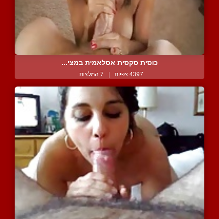
כוסית סקסית אסלאמית במצי...
4397 צפיות
|
7 המלצות