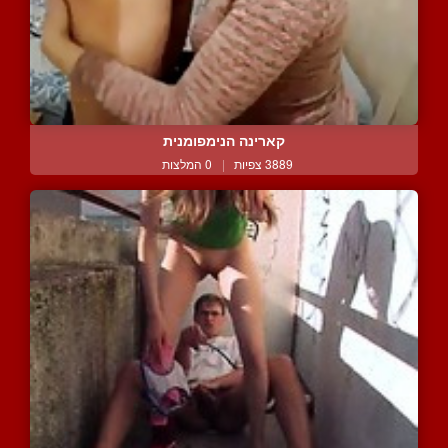
קארינה הנימפומנית
3889 צפיות
|
0 המלצות