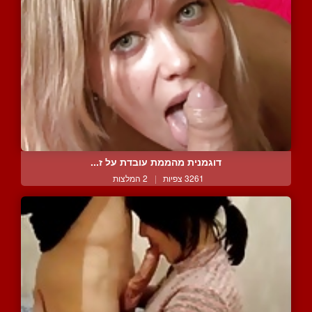
דוגמנית מהממת עובדת על ז...
3261 צפיות
|
2 המלצות