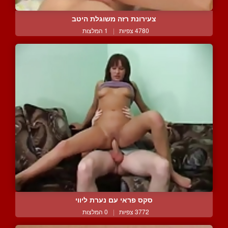
צעירונת רזה משוגלת היטב
4780 צפיות
|
1 המלצות
סקס פראי עם נערת ליווי
3772 צפיות
|
0 המלצות