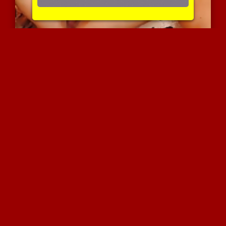
פותחת רגליים וחושפת פוסי...
3297 צפיות
|
0 המלצות