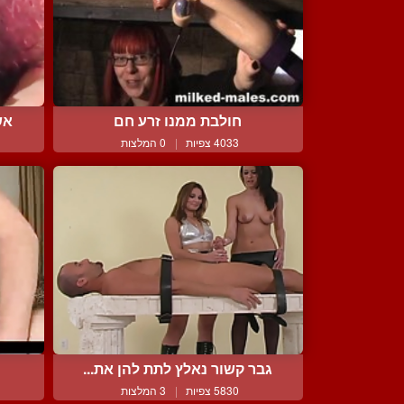
חולבת ממנו זרע חם
אש
4033 צפיות
|
0 המלצות
גבר קשור נאלץ לתת להן את...
5830 צפיות
|
3 המלצות