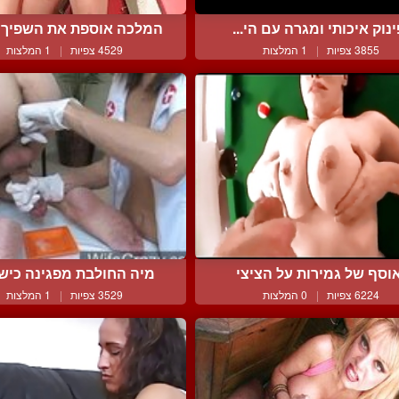
ינוק איכותי ומגרה עם הי...
המלכה אוספת את השפיך ש
3855 צפיות
|
1 המלצות
4529 צפיות
|
1 המלצות
וסף של גמירות על הציצי
מיה החולבת מפגינה כישור
6224 צפיות
|
0 המלצות
3529 צפיות
|
1 המלצות