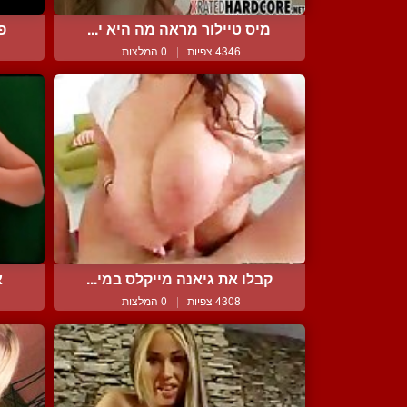
מיס טיילור מראה מה היא י...
פ
4346 צפיות
|
0 המלצות
קבלו את גיאנה מייקלס במי...
א
4308 צפיות
|
0 המלצות