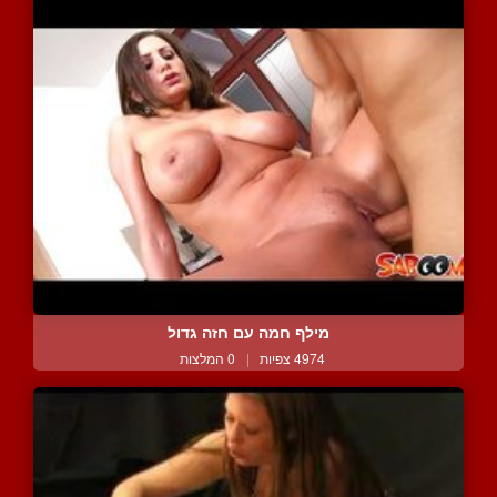
מילף חמה עם חזה גדול
4974 צפיות
|
0 המלצות