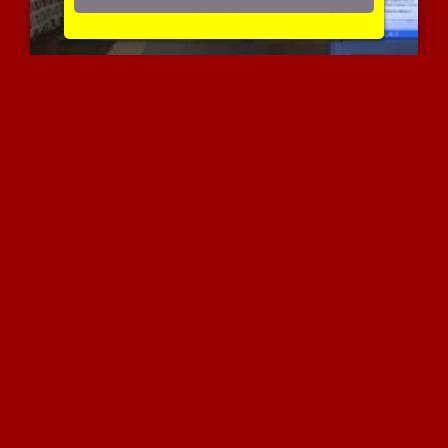
ציידת הבולבולים
3894 צפיות
|
0 המלצות