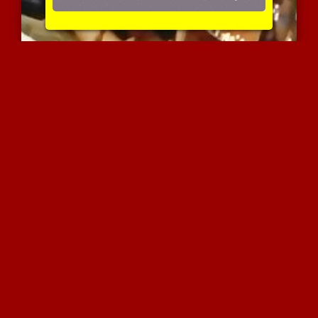
פצצת מין רוסיה בסקס
4012 צפיות
|
0 המלצות