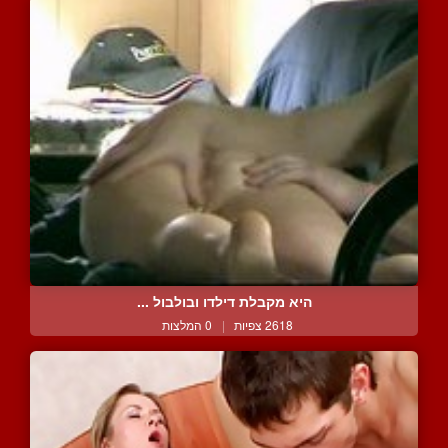
היא מקבלת דילדו ובולבול ...
2618 צפיות
|
0 המלצות