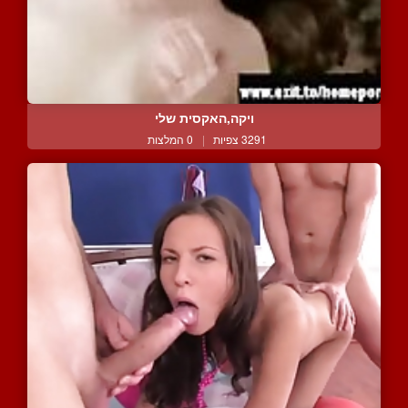
ויקה,האקסית שלי
3291 צפיות
|
0 המלצות