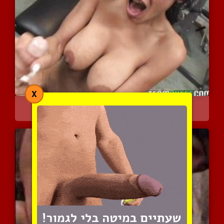
X
פרסיה משרתת זין
6384 צפיות
|
4 המלצות