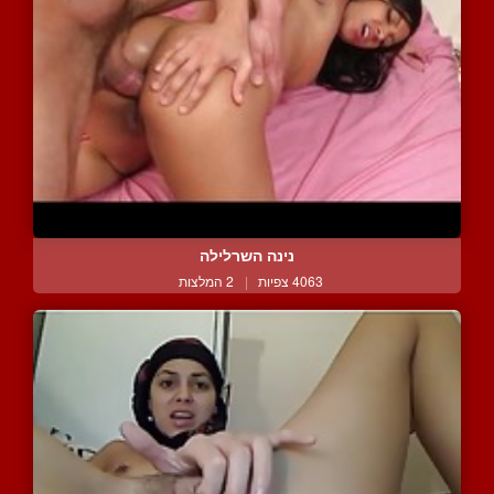
נינה השרלילה
4063 צפיות
|
2 המלצות