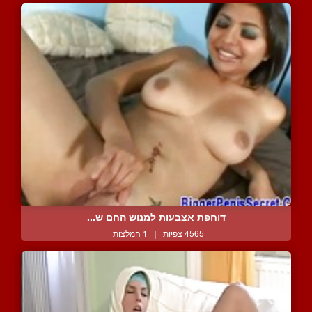
דוחפת אצבעות למנוש החם ש...
4565 צפיות
|
1 המלצות